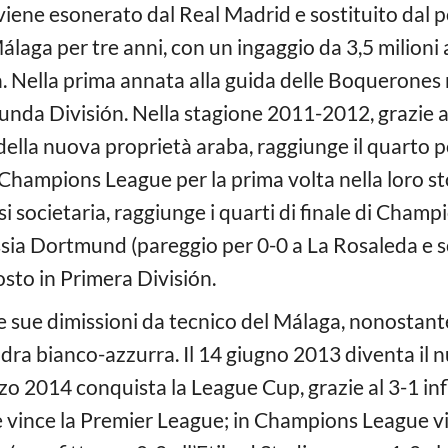
 viene esonerato dal Real Madrid e sostituito dal 
laga per tre anni, con un ingaggio da 3,5 milioni 
. Nella prima annata alla guida delle Boquerones r
gunda División. Nella stagione 2011-2012, grazie
ella nuova proprietà araba, raggiunge il quarto 
 Champions League per la prima volta nella loro st
si societaria, raggiunge i quarti di finale di Cham
ssia Dortmund (pareggio per 0-0 a La Rosaleda e sc
osto in Primera División.
e sue dimissioni da tecnico del Málaga, nonostant
dra bianco-azzurra. Il 14 giugno 2013 diventa il n
zo 2014 conquista la League Cup, grazie al 3-1 infl
 vince la Premier League; in Champions League vi