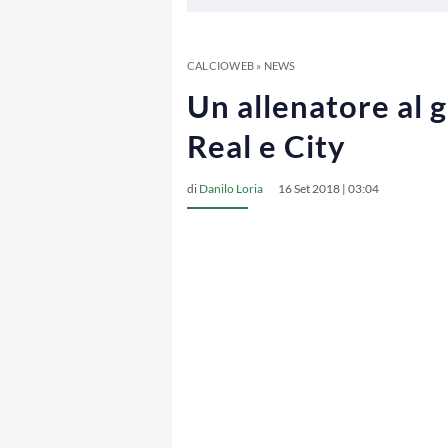
CALCIOWEB
»
NEWS
Un allenatore al g
Real e City
di
Danilo Loria
16 Set 2018 | 03:04