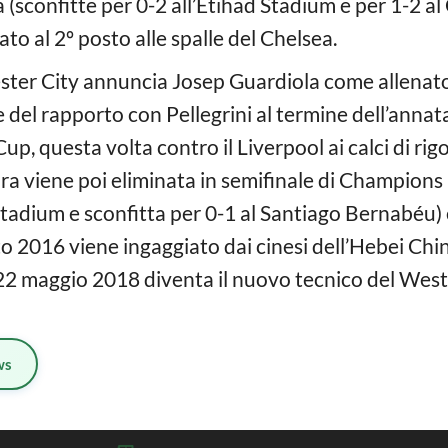
na (sconfitte per 0-2 all’Etihad Stadium e per 1-2 
to al 2º posto alle spalle del Chelsea.
ester City annuncia Josep Guardiola come allenat
 del rapporto con Pellegrini al termine dell’annata
p, questa volta contro il Liverpool ai calci di rig
ra viene poi eliminata in semifinale di Champion
Stadium e sconfitta per 0-1 al Santiago Bernabéu) 
osto 2016 viene ingaggiato dai cinesi dell’Hebei C
il 22 maggio 2018 diventa il nuovo tecnico del Wes
ws