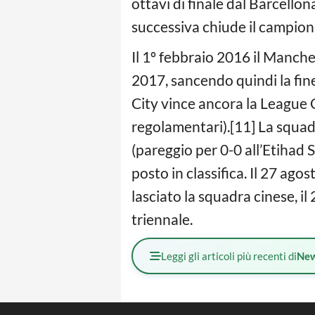
ottavi di finale dal Barcello
successiva chiude il campiona
Il 1º febbraio 2016 il Manch
2017, sancendo quindi la fine
City vince ancora la League Cu
regolamentari).[11] La squad
(pareggio per 0-0 all’Etihad 
posto in classifica. Il 27 ag
lasciato la squadra cinese, 
triennale.
Leggi gli articoli più recenti di
Ne