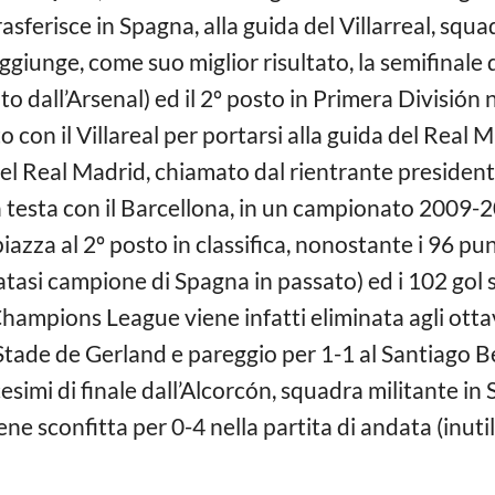
rasferisce in Spagna, alla guida del Villarreal, squa
ggiunge, come suo miglior risultato, la semifinal
 dall’Arsenal) ed il 2º posto in Primera División 
 con il Villareal per portarsi alla guida del Real 
del Real Madrid, chiamato dal rientrante presiden
a testa con il Barcellona, in un campionato 2009-
 piazza al 2º posto in classifica, nonostante i 96 pun
atasi campione di Spagna in passato) ed i 102 gol
hampions League viene infatti eliminata agli ottav
o Stade de Gerland e pareggio per 1-1 al Santiago 
esimi di finale dall’Alcorcón, squadra militante in
ene sconfitta per 0-4 nella partita di andata (inutile