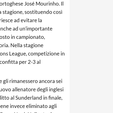
portoghese José Mourinho. Il
a stagione, sostituendo così
iesce ad evitare la
 anche ad un’importante
posto in campionato,
oria. Nella stagione
pions League, competizione in
onfitta per 2-3 al
e gli rimanessero ancora sei
uovo allenatore degli inglesi
itto al Sunderland in finale,
ene invece eliminato agli