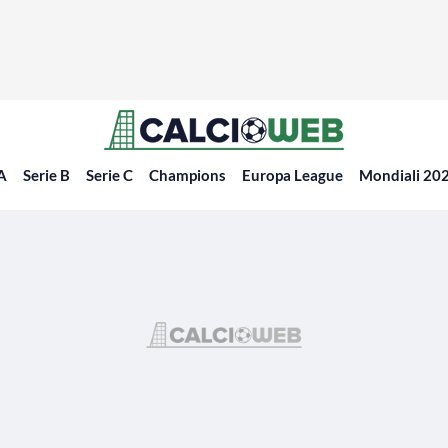
 A
Serie B
Serie C
Champions
Europa League
Mondiali 20