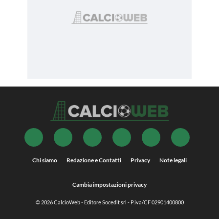
Chi siamo
Redazione e Contatti
Privacy
Note legali
Cambia impostazioni privacy
© 2026
CalcioWeb
- Editore Socedit srl - P.iva/CF 02901400800