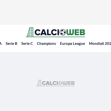
 A
Serie B
Serie C
Champions
Europa League
Mondiali 20