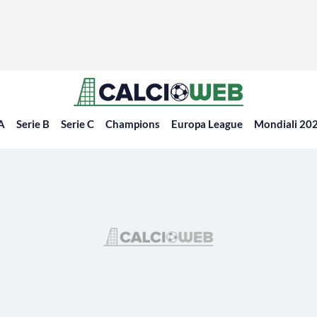
 A
Serie B
Serie C
Champions
Europa League
Mondiali 20