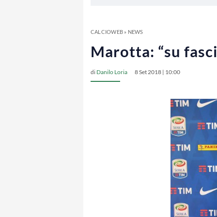
CALCIOWEB
»
NEWS
Marotta: “su fasc
di
Danilo Loria
8 Set 2018 | 10:00