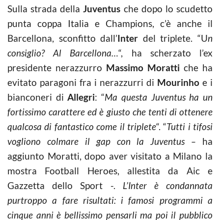
Sulla strada della
Juventus
che dopo lo scudetto
punta coppa Italia e Champions, c’è anche il
Barcellona, sconfitto dall’
Inter
del triplete. “U
n
consiglio? Al Barcellona…
“, ha scherzato l’ex
presidente nerazzurro
Massimo Moratti
che ha
evitato paragoni fra i nerazzurri di
Mourinho
e i
bianconeri di
Allegri
: “
Ma questa Juventus ha un
fortissimo carattere ed è giusto che tenti di ottenere
qualcosa di fantastico come il triplete
“. “
Tutti i tifosi
vogliono colmare il gap con la Juventus –
ha
aggiunto Moratti, dopo aver visitato a Milano la
mostra Football Heroes, allestita da Aic e
Gazzetta dello Sport -.
L’Inter è condannata
purtroppo a fare risultati: i famosi programmi a
cinque anni è bellissimo pensarli ma poi il pubblico