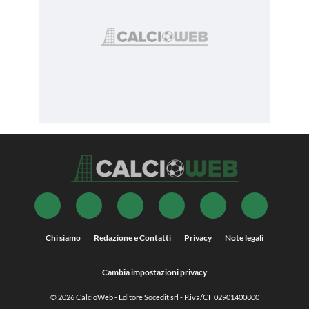
Chi siamo
Redazione e Contatti
Privacy
Note legali
Cambia impostazioni privacy
© 2026
CalcioWeb
- Editore Socedit srl - P.iva/CF 02901400800