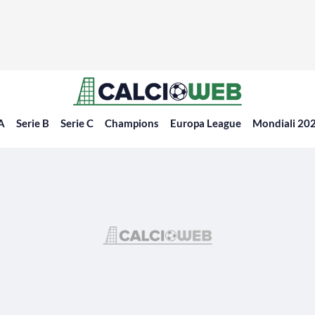
 A
Serie B
Serie C
Champions
Europa League
Mondiali 20