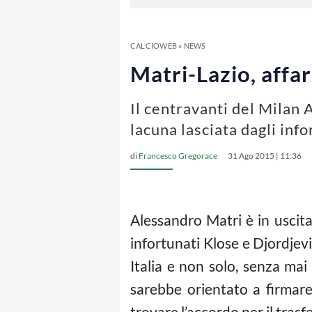
CALCIOWEB
»
NEWS
Matri-Lazio, affar
Il centravanti del Milan 
lacuna lasciata dagli inf
di
Francesco Gregorace
31 Ago 2015 | 11:36
Alessandro Matri è in uscita
infortunati Klose e Djordjevi
Italia e non solo, senza mai
sarebbe orientato a firmare
trovare l’accordo per il trasfe