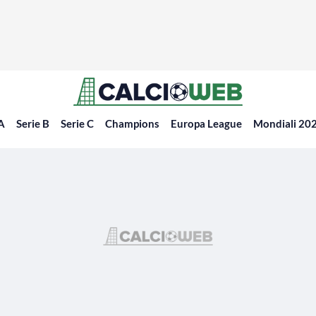
 A
Serie B
Serie C
Champions
Europa League
Mondiali 20