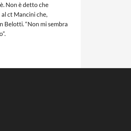
 sè. Non è detto che
al ct Mancini che,
an Belotti. “Non mi sembra
o”.