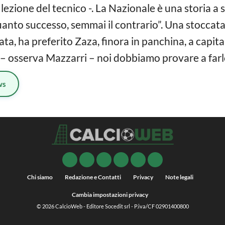
la lezione del tecnico -. La Nazionale è una storia a
nto successo, semmai il contrario”. Una stoccata 
ta, ha preferito Zaza, finora in panchina, a capit
 – osserva Mazzarri – noi dobbiamo provare a farl
ws
Chi siamo
Redazione e Contatti
Privacy
Note legali
Cambia impostazioni privacy
© 2026
CalcioWeb
- Editore Socedit srl - P.iva/CF 02901400800