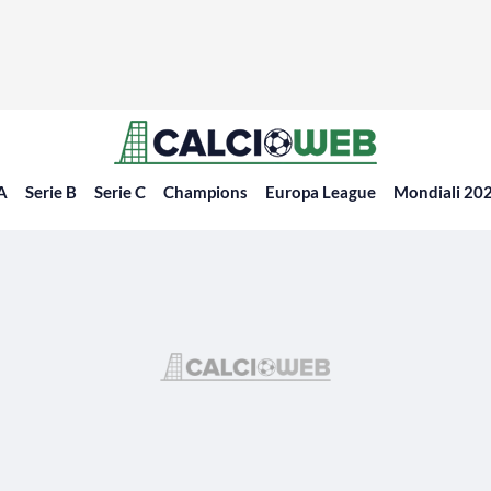
 A
Serie B
Serie C
Champions
Europa League
Mondiali 20