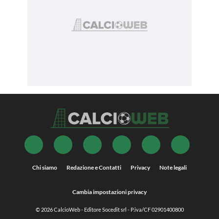
Chi siamo
Redazione e Contatti
Privacy
Note legali
Cambia impostazioni privacy
© 2026
CalcioWeb
- Editore Socedit srl - P.iva/CF 02901400800