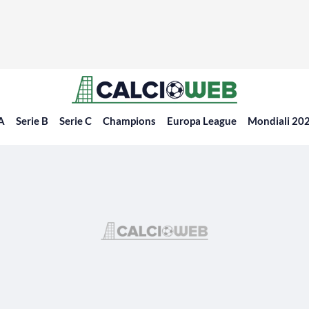
 A
Serie B
Serie C
Champions
Europa League
Mondiali 20