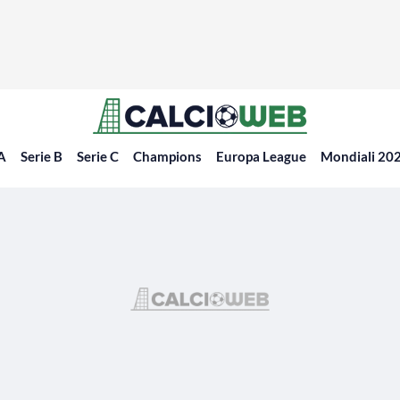
 A
Serie B
Serie C
Champions
Europa League
Mondiali 20