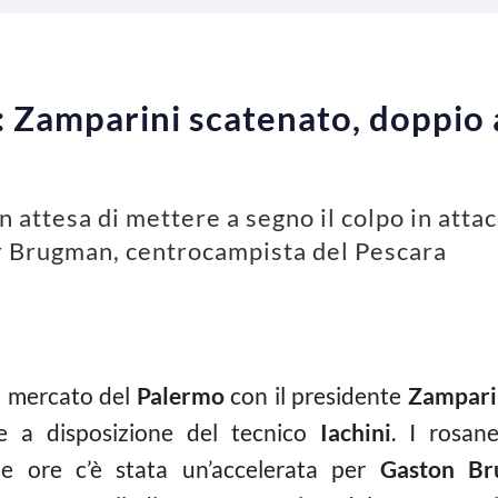
 Zamparini scatenato, doppio 
n attesa di mettere a segno il colpo in atta
er Brugman, centrocampista del Pescara
il mercato del
Palermo
con il presidente
Zampari
re a disposizione del tecnico
Iachini
. I rosan
e ore c’è stata un’accelerata per
Gaston B