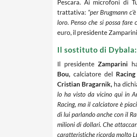
Pescara. Ai microfoni di T
trattativa:
“per Brugmann c’è 
loro. Penso che si possa fare 
euro, il presidente Zamparini 
Il sostituto di Dybal
Il presidente
Zamparini
h
Bou,
calciatore del
Racing
Cristian Bragarnik,
ha dichi
lo ha visto da vicino qui in A
Racing, ma il calciatore è pia
di lui parlando anche con il Ra
milioni di dollari. Che attacca
caratteristiche ricorda molto L