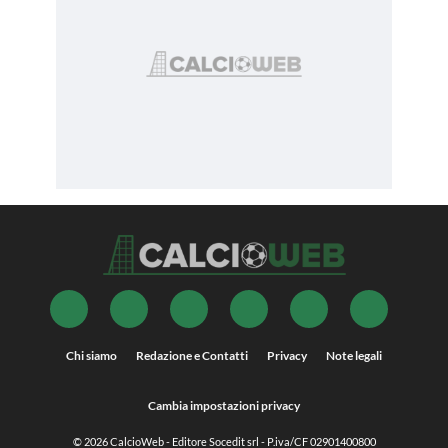
Chi siamo
Redazione e Contatti
Privacy
Note legali
Cambia impostazioni privacy
© 2026
CalcioWeb
- Editore Socedit srl - P.iva/CF 02901400800