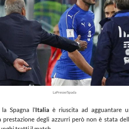
LaPresse/Spada
la Spagna l’
Italia
è riuscita ad agguantare un
prestazione degli azzurri però non è stata delle
nghi tratti il match.