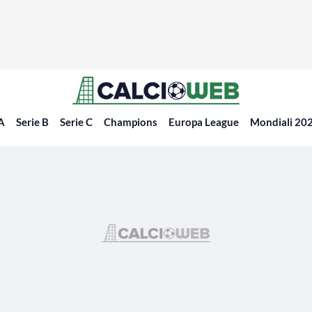
 A
Serie B
Serie C
Champions
Europa League
Mondiali 20