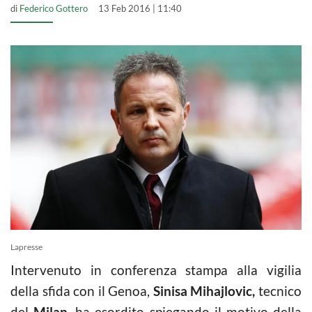
di
Federico Gottero
13 Feb 2016 | 11:40
Lapresse
Intervenuto in conferenza stampa alla vigilia
della sfida con il Genoa,
Sinisa Mihajlovic,
tecnico
del
Milan,
ha esordito spiegando il motivo della