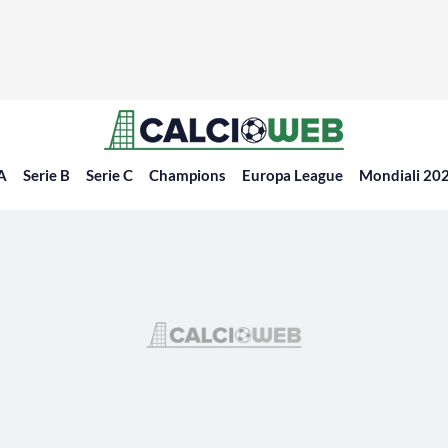
 A
Serie B
Serie C
Champions
Europa League
Mondiali 20