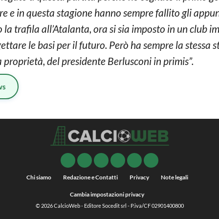
re e in questa stagione hanno sempre fallito gli appu
 trafila all’Atalanta, ora si sia imposto in un club imp
tare le basi per il futuro. Però ha sempre la stessa str
a proprietà, del presidente Berlusconi in primis”.
ws
Chi siamo
Redazione e Contatti
Privacy
Note legali
Cambia impostazioni privacy
© 2026
CalcioWeb
- Editore Socedit srl - P.iva/CF 02901400800