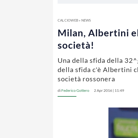
CALCIOWEB
»
NEWS
Milan, Albertini e
società!
Una della sfida della 32^
della sfida c'è Albertini
società rossonera
di
Federico Gottero
2 Apr 2016 | 11:49