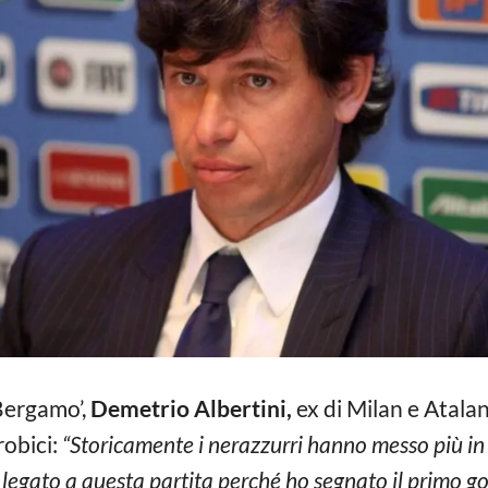
 Bergamo’,
Demetrio Albertini,
ex di Milan e Atalan
robici:
“Storicamente i nerazzurri hanno messo più in 
legato a questa partita perché ho segnato il primo gol