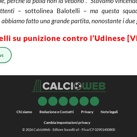
, perché la palla non la vedono”. ”Stavamo vincendo
ttenti
– sottolinea Balotelli –
ma questa squadr
abbiamo fatto una grande partita, nonostante i due go
elli su punizione contro l’Udinese [
ws
Chi siamo
Redazione e Contatti
Privacy
Note legali
Cambia impostazioni privacy
© 2026
CalcioWeb
- Editore Socedit srl - P.iva/CF 02901400800