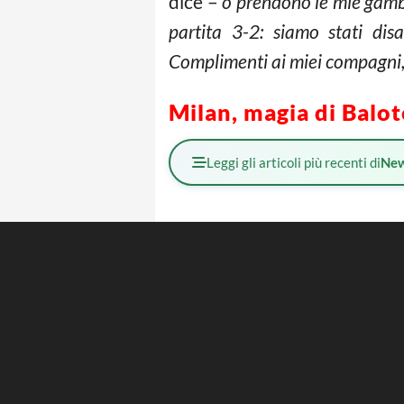
dice –
o prendono le mie gambe
partita 3-2: siamo stati disa
Complimenti ai miei compagni, 
Milan, magia di Balot
Leggi gli articoli più recenti di
Ne