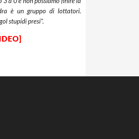
 3 a 0 e non possiamo finire la
a è un gruppo di lottatori.
l stupidi presi”.
VIDEO]