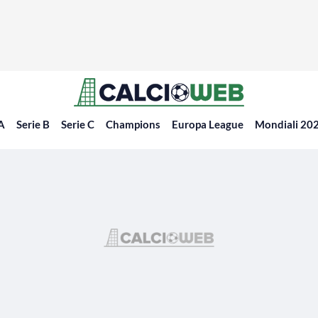
 A
Serie B
Serie C
Champions
Europa League
Mondiali 20