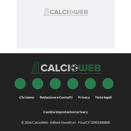
Chi siamo
Redazione e Contatti
Privacy
Note legali
Cambia impostazioni privacy
© 2026
CalcioWeb
- Editore Socedit srl - P.iva/CF 02901400800