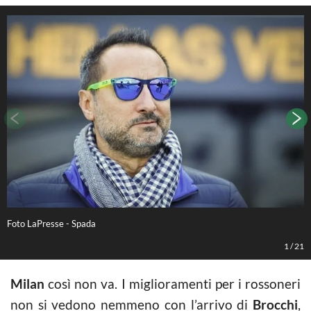
Foto LaPresse - Spada
F
1
/
21
Milan
così non va. I miglioramenti per i rossoneri
non si vedono nemmeno con l’arrivo di
Brocchi
,