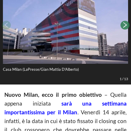
Casa Milan (LaPresse/Gian Mattia D'Alberto)
L
1
/
13
Nuovo Milan, ecco il primo obiettivo
– Quella
appena iniziata
sarà una settimana
importantissima per il Milan
. Venerdì 14 aprile,
infatti, è la data in cui è stato fissato il closing con
il club rossonero che dovrebbe passare nelle