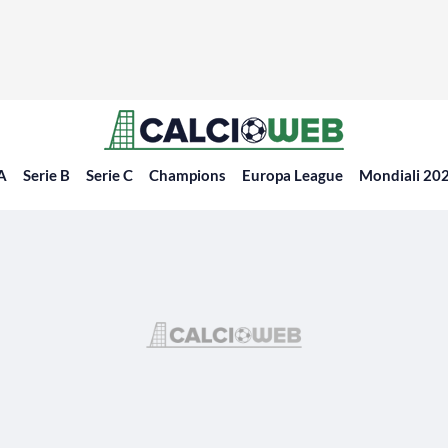
 A
Serie B
Serie C
Champions
Europa League
Mondiali 20