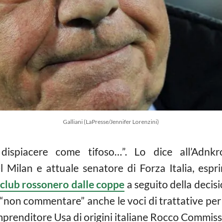
Galliani (LaPresse/Jennifer Lorenzini)
dispiacere come tifoso…”. Lo dice all’Adn
l Milan e attuale senatore di Forza Italia, esp
 club rossonero dalle coppe
a seguito della deci
e “non commentare” anche le voci di trattative per
mprenditore Usa di origini italiane Rocco Commiss