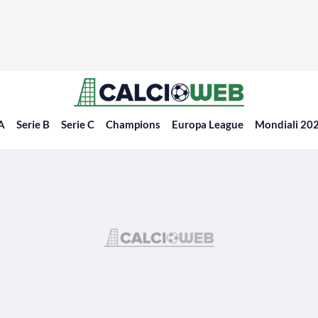
 A
Serie B
Serie C
Champions
Europa League
Mondiali 20