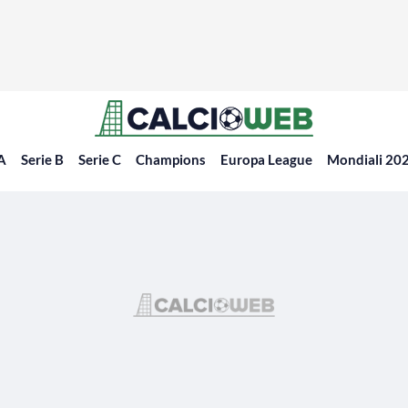
 A
Serie B
Serie C
Champions
Europa League
Mondiali 20