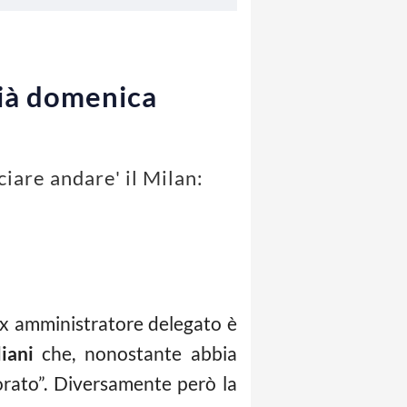
già domenica
iare andare' il Milan:
 ex amministratore delegato è
iani
che, nonostante abbia
orato”. Diversamente però la