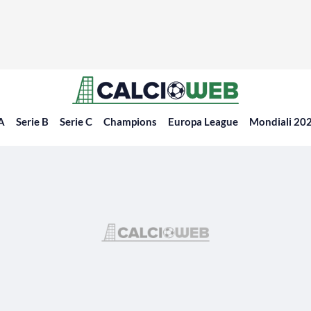
 A
Serie B
Serie C
Champions
Europa League
Mondiali 20