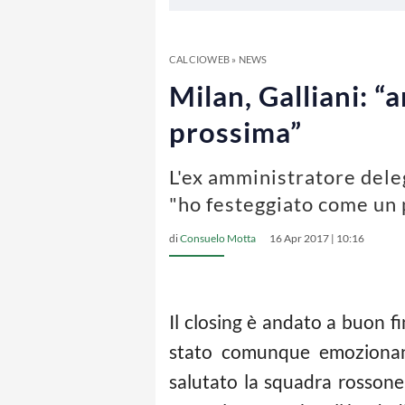
CALCIOWEB
»
NEWS
Milan, Galliani: 
prossima”
L'ex amministratore deleg
"ho festeggiato come un 
di
Consuelo Motta
16 Apr 2017 | 10:16
Il closing è andato a buon f
stato comunque emozionant
salutato la squadra rossone