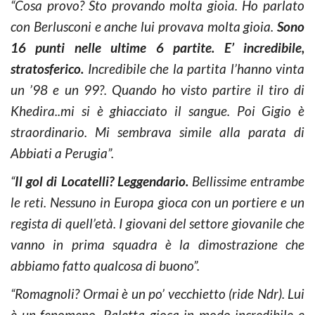
“Cosa provo? Sto provando molta gioia. Ho parlato
con Berlusconi e anche lui provava molta gioia.
Sono
16 punti nelle ultime 6 partite. E’ incredibile,
stratosferico.
Incredibile che la partita l’hanno vinta
un ’98 e un 99?. Quando ho visto partire il tiro di
Khedira..mi si è ghiacciato il sangue. Poi Gigio è
straordinario. Mi sembrava simile alla parata di
Abbiati a Perugia”.
“
Il gol di Locatelli? Leggendario.
Bellissime entrambe
le reti. Nessuno in Europa gioca con un portiere e un
regista di quell’età. I giovani del settore giovanile che
vanno in prima squadra è la dimostrazione che
abbiamo fatto qualcosa di buono”.
“Romagnoli? Ormai è un po’ vecchietto (ride Ndr). Lui
è un fenomeno. Paletta gioca in modo incredibile e