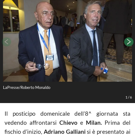
LaPresse/Roberto Monaldo
L
1
/
6
Il posticipo domenicale dell’8^ giornata sta
vedendo affrontarsi
Chievo
e
Milan.
Prima del
fischio d’inizio,
Adriano Galliani
si è presentato ai