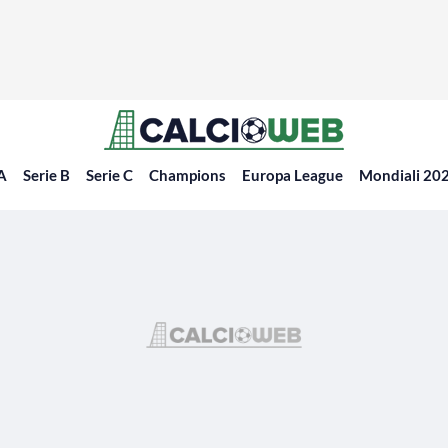
 A
Serie B
Serie C
Champions
Europa League
Mondiali 20