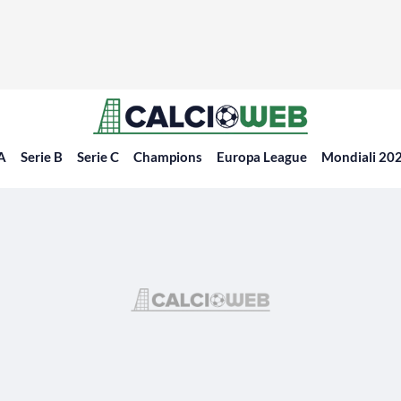
 A
Serie B
Serie C
Champions
Europa League
Mondiali 20