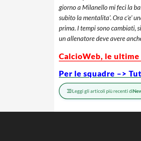
giorno a Milanello mi feci la ba
subito la mentalita’. Ora c’e’ u
prima. I tempi sono cambiati, s
un allenatore deve avere anche 
CalcioWeb, le ultime 
Per le squadre –> Tut
Leggi gli articoli più recenti di
Ne