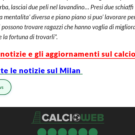
rba, lasciai due peli nel lavandino… Presi due schiaffi
na mentalita’ diversa e piano piano si puo’ lavorare per
i possono trovare ragazzi che hanno voglia di migliora
la fortuna di trovarli”.
notizie e gli aggiornamenti sul calcio
te le notizie sul Milan
ws