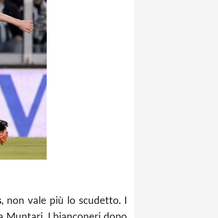
s
, non vale più lo scudetto. I
 a Muntari. I bianconeri dopo