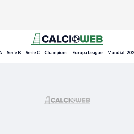
 A
Serie B
Serie C
Champions
Europa League
Mondiali 20