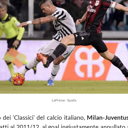
LaPresse - Spada
i ‘Classici’ del calcio italiano,
Milan-Juventu
fatti al 2011/12, al goal ingiustamente annullato