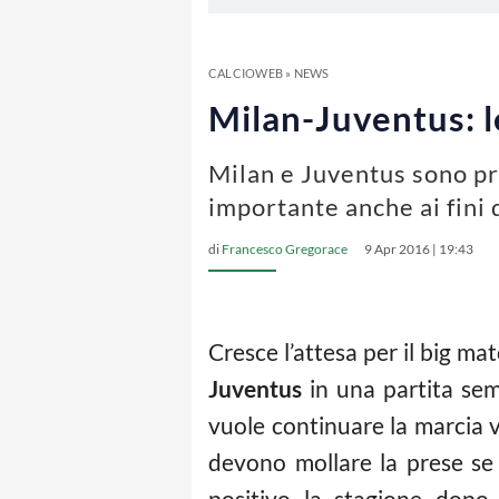
CALCIOWEB
»
NEWS
Milan-Juventus: le
Milan e Juventus sono pro
importante anche ai fini d
di
Francesco Gregorace
9 Apr 2016 | 19:43
Cresce l’attesa per il big m
Juventus
in una partita sem
vuole continuare la marcia v
devono mollare la prese se 
positivo la stagione dopo