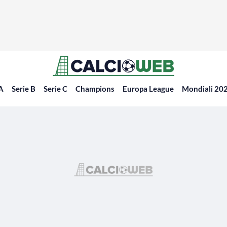
 A
Serie B
Serie C
Champions
Europa League
Mondiali 20