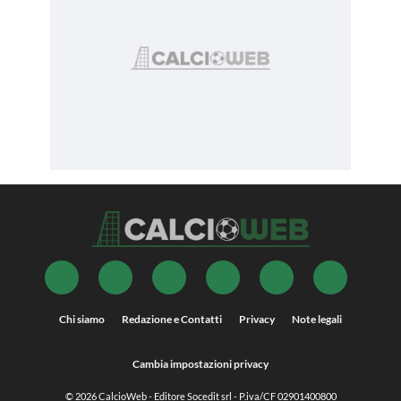
Chi siamo
Redazione e Contatti
Privacy
Note legali
Cambia impostazioni privacy
© 2026
CalcioWeb
- Editore Socedit srl - P.iva/CF 02901400800