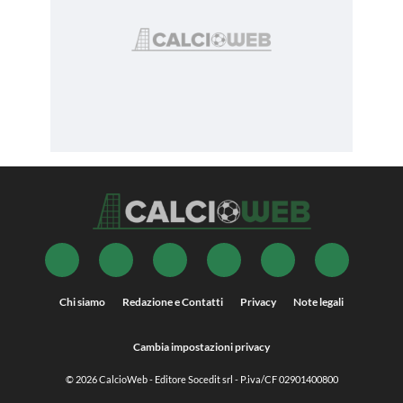
Chi siamo
Redazione e Contatti
Privacy
Note legali
Cambia impostazioni privacy
© 2026
CalcioWeb
- Editore Socedit srl - P.iva/CF 02901400800