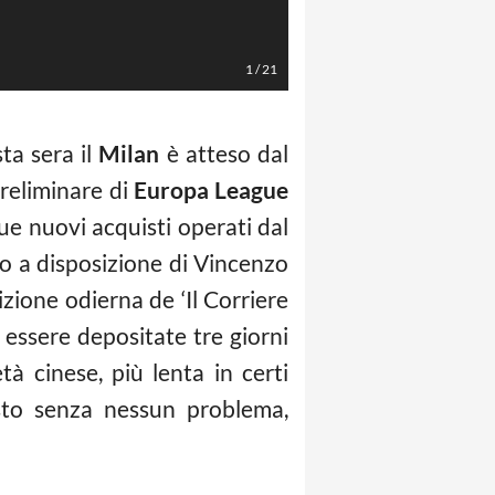
LaPresse/Spada
1
/
21
a sera il
Milan
è atteso dal
preliminare di
Europa League
due nuovi acquisti operati dal
o a disposizione di Vincenzo
izione odierna de ‘Il Corriere
e essere depositate tre giorni
à cinese, più lenta in certi
osto senza nessun problema,