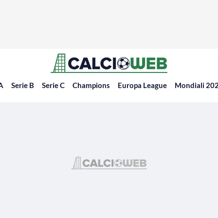
 A
Serie B
Serie C
Champions
Europa League
Mondiali 20