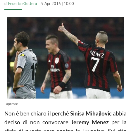
di
Federico Gottero
9 Apr 2016 | 10:00
Lapresse
Non è ben chiaro il perchè
Sinisa Mihajlovic
abbia
deciso di non convocare
Jeremy Menez
per la
sfida di questa sera contro la Juventus. Sul sito