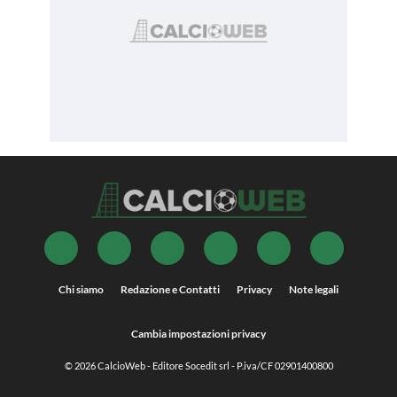
Chi siamo
Redazione e Contatti
Privacy
Note legali
Cambia impostazioni privacy
© 2026
CalcioWeb
- Editore Socedit srl - P.iva/CF 02901400800