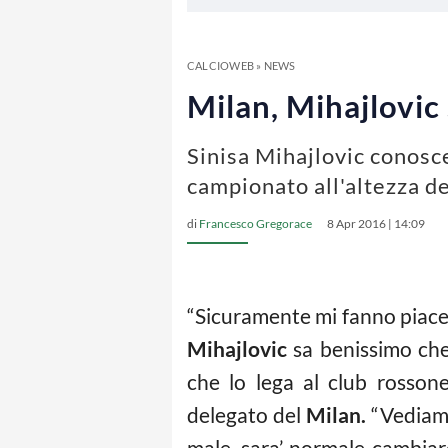
CALCIOWEB
»
NEWS
Milan, Mihajlovic
Sinisa Mihajlovic conosce
campionato all'altezza de
di
Francesco Gregorace
8 Apr 2016 | 14:09
“Sicuramente mi fanno piacere 
Mihajlovic
sa benissimo che
che lo lega al club rosson
delegato del
Milan.
“Vediamo
male, sara’ normale cambiare