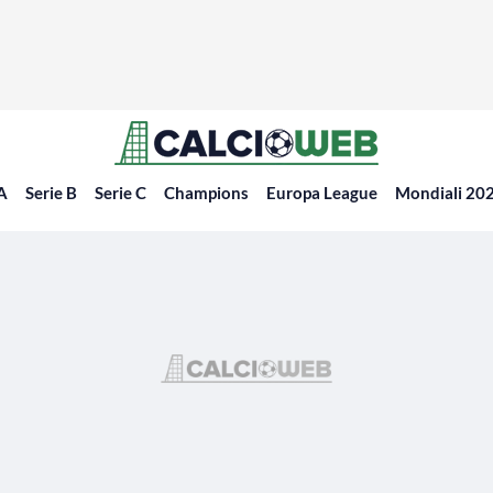
 A
Serie B
Serie C
Champions
Europa League
Mondiali 20