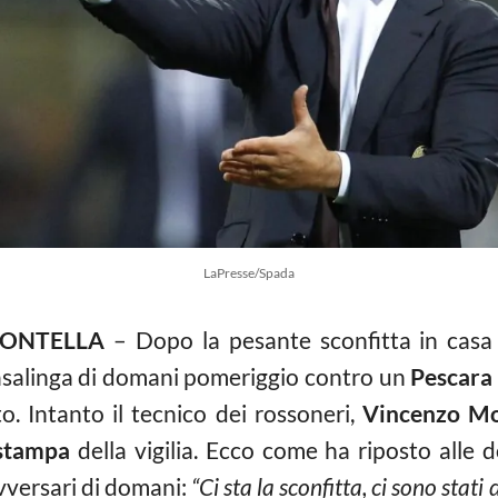
LaPresse/Spada
ONTELLA
– Dopo la pesante sconfitta in casa
casalinga di domani pomeriggio contro un
Pescara
 Intanto il tecnico dei rossoneri,
Vincenzo Mo
stampa
della vigilia. Ecco come ha riposto alle d
avversari di domani:
“Ci sta la sconfitta, ci sono stati 