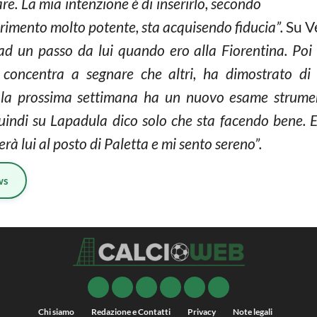
re. La mia intenzione è di inserirlo, secondo
rimento molto potente, sta acquisendo fiducia”.
Su Ve
d un passo da lui quando ero alla Fiorentina. Poi 
i concentra a segnare che altri, ha dimostrato di
e la prossima settimana ha un nuovo esame strumen
uindi su Lapadula dico solo che sta facendo bene. E’ 
rà lui al posto di Paletta e mi sento sereno”.
ws
Chi siamo
Redazione e Contatti
Privacy
Note legali