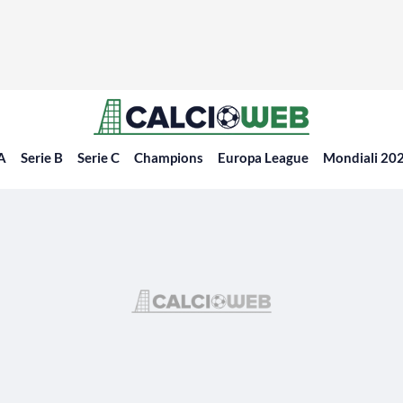
 A
Serie B
Serie C
Champions
Europa League
Mondiali 20