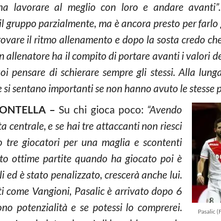
na lavorare al meglio con loro e andare avanti”.
 il gruppo parzialmente, ma è ancora presto per farlo
ovare il ritmo allenamento e dopo la sosta credo che 
 allenatore ha il compito di portare avanti i valori d
i pensare di schierare sempre gli stessi. Alla lung
 si sentano importanti se non hanno avuto le stesse pos
ONTELLA –
Su chi gioca poco:
“Avendo
centrale, e se hai tre attaccanti non riesci
no tre giocatori per una maglia e scontenti
to ottime partite quando ha giocato poi è
li ed è stato penalizzato, crescerà anche lui.
ti come Vangioni, Pasalic è arrivato dopo 6
dono potenzialità e se potessi lo comprerei.
Pasalic 