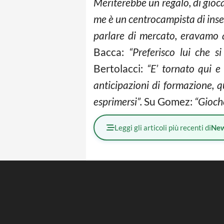
Meriterebbe un regalo, di gioca
me è un centrocampista di inse
parlare di mercato, eravamo a
Bacca:
“Preferisco lui che s
Bertolacci:
“E’ tornato qui 
anticipazioni di formazione, q
esprimersi”.
Su Gomez:
“Gioche
Leggi gli articoli più recenti di
Ne