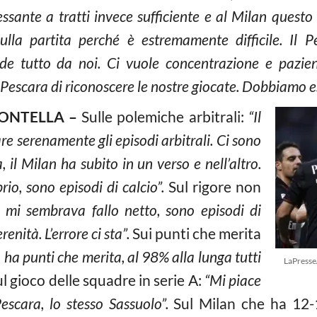
essante a tratti invece sufficiente e al Milan quest
lla partita perché è estremamente difficile. Il P
 tutto da noi. Ci vuole concentrazione e pazienza
 Pescara di riconoscere le nostre giocate. Dobbiamo e
ONTELLA –
Sulle polemiche arbitrali:
“Il
e serenamente gli episodi arbitrali. Ci sono
 il Milan ha subito in un verso e nell’altro.
rio, sono episodi di calcio”.
Sul rigore non
mi sembrava fallo netto, sono episodi di
enità. L’errore ci sta”.
Sui punti che merita
 ha punti che merita, al 98% alla lunga tutti
LaPresse
l gioco delle squadre in serie A:
“Mi piace
escara, lo stesso Sassuolo”.
Sul Milan che ha 12-