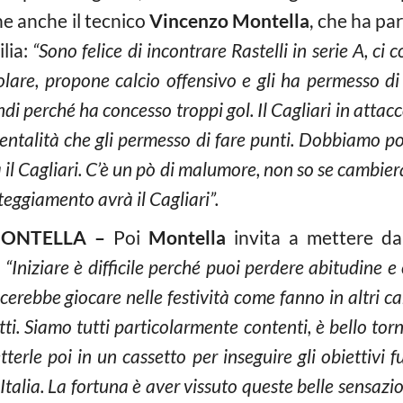
ne anche il tecnico
Vincenzo Montella
, che ha pa
ilia:
“Sono felice di incontrare Rastelli in serie A, c
lare, propone calcio offensivo e gli ha permesso di
di perché ha concesso troppi gol. Il Cagliari in attacc
entalità che gli permesso di fare punti. Dobbiamo por
il Cagliari. C’è un pò di malumore, non so se cambi
eggiamento avrà il Cagliari”.
MONTELLA –
Poi
Montella
invita a mettere da 
:
“Iniziare è difficile perché puoi perdere abitudine 
cerebbe giocare nelle festività come fanno in altri 
ti. Siamo tutti particolarmente contenti, è bello tor
terle poi in un cassetto per inseguire gli obiettivi 
alia. La fortuna è aver vissuto queste belle sensazio