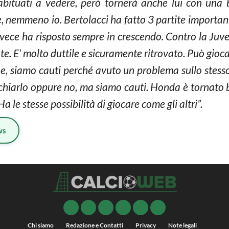
abituati a vedere, però tornerà anche lui con una 
le, nemmeno io. Bertolacci ha fatto 3 partite importan
nvece ha risposto sempre in crescendo. Contro la Juve 
e. E’ molto duttile e sicuramente ritrovato. Può giocar
, siamo cauti perché avuto un problema sullo stesso
ischiarlo oppure no, ma siamo cauti. Honda è tornato b
a le stesse possibilità di giocare come gli altri”.
ws
Chi siamo
Redazione e Contatti
Privacy
Note legali