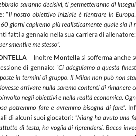
bbraio saranno decisivi, ti permetteranno di inseguire
: “
Il nostro obiettivo iniziale è rientrare in Eu
0 giorni capiremo più realisticamente quale sia il no
ti fatti a gennaio nella sua carriera di allenatore
 per smentire me stesso”.
ONTELLA –
Inoltre
Montella
si sofferma anche s
sessione di gennaio:
“Ci adeguiamo a questa finest
poste in termini di gruppo. Il Milan non può non star
dovesse arrivare nulla saremo contenti di rimanere co
oinvolto negli obiettivi e nella realtà economica. Og
cosa potremmo fare e avremmo bisogna di fare”.
In
li di alcuni suoi giocatori:
“Niang ha avuto una fas
prattutto di testa, ha voglia di riprendersi. Bacca in