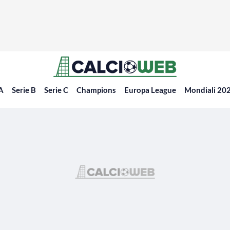
 A
Serie B
Serie C
Champions
Europa League
Mondiali 20