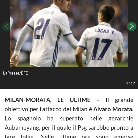
LaPresse/EFE
L
1
/
12
MILAN-MORATA, LE ULTIME
– Il grande
obiettivo per l’attacco del Milan è
Alvaro Morata.
Lo spagnolo ha superato nelle gerarchie
Aubameyang, per il quale il Psg sarebbe pronto a
fare follie. Nelle ultime ore sono emerse