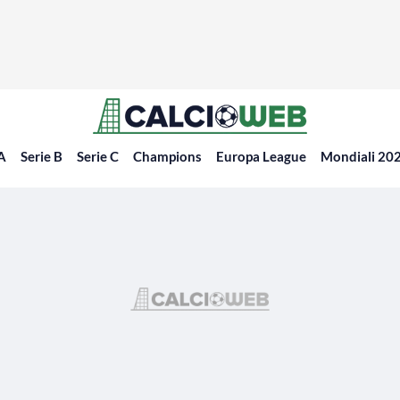
 A
Serie B
Serie C
Champions
Europa League
Mondiali 20