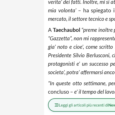
verita’ dei fatti. Inoltre, mi s
mia volonta’
– ha spiegato i
mercato, il settore tecnico e s
A
Taechaubol
“preme inoltre 
“Gazzetta”, non mi rappresenta
gia’ noto e cioe’, come scritt
Presidente Silvio Berlusconi, 
protagonisti e’ un successo pe
societa’, potra’ affermarsi anco
“In queste otto settimane, per
concluso –
e’ il tempo del lavo
Leggi gli articoli più recenti di
Ne