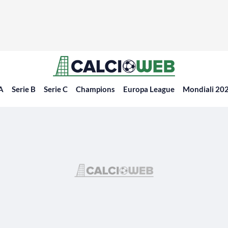
 A
Serie B
Serie C
Champions
Europa League
Mondiali 20