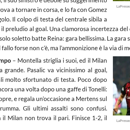
LaPresse
prova a tornare in corsa, e lo fa con Gomez
olo. Il colpo di testa del centrale sibila a
o il preludio al goal. Una clamorosa incertezza del
solo soletto batte Reina: gara bellissima. La gara 
il fallo forse non c’è, ma l’ammonizione è la via di 
empo
– Montella striglia i suoi, ed il Milan
 grande. Pasalic va vicinissimo al goal,
li molto sfortunato di testa. Poco dopo
cora una volta dopo una gaffe di Tonelli:
copre, e regala un’occasione a Mertens sul
mma. Gli ultimi assalti sono confusi.
il Milan non trova il pari. Finisce 1-2, il
LaPresse