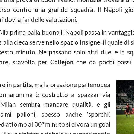
perso contro una grande squadra. Il Napoli gi
ri dovrà far delle valutazioni.
Alla prima palla buona il Napoli passa in vantag
 alla cieca serve nello spazio
Insigne,
il quale di
sesto minuto. Ne passano solo altri due, e la sq
are, stavolta per
Callejon
che da pochi passi 
re in partita, ma la pressione partenopea
Donnarumma è costretto a spazzar via
l Milan sembra mancare qualità, e gli
simi palloni, spesso anche ‘sporchi’.
d attorno al 30° minuto si divora un goal
il suo sinistro è debole su suggerimento