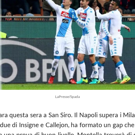
LaPresse/Spada
ara questa sera a San Siro. Il Napoli supera i Mi
ue di Insigne e Callejon, ha formato un gap che 
 una prova di buon livello. Montella troverà di c