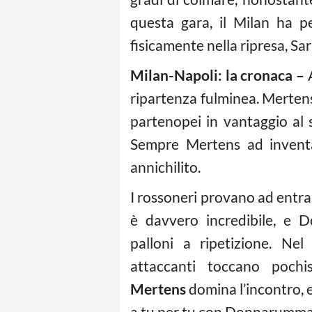
questa gara, il Milan ha 
fisicamente nella ripresa, Sar
Milan-Napoli: la cronaca –
ripartenza fulminea. Mertens
partenopei in vantaggio al 
Sempre Mertens ad invent
annichilito.
I rossoneri provano ad entra
è davvero incredibile, e 
palloni a ripetizione. Ne
attaccanti toccano pochis
Mertens
domina l’incontro, e
a tu per tu con Donnarumma, 