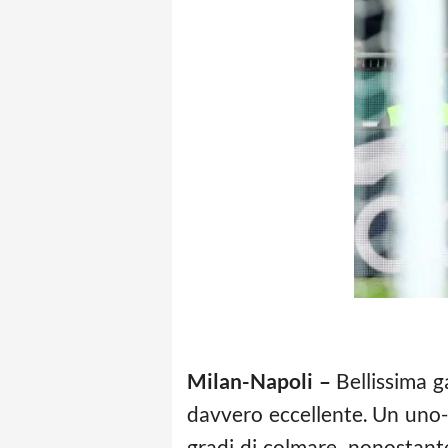
Milan-Napoli –
Bellissima g
davvero eccellente. Un uno-d
gradi di colmare, nonostante