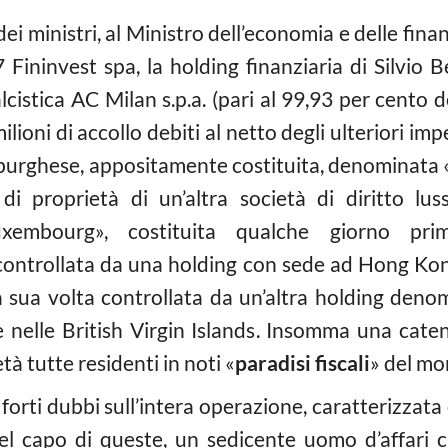
dei ministri, al Ministro dell’economia e delle fi
 Fininvest spa, la holding finanziaria di Silvio 
lcistica AC Milan s.p.a. (pari al 99,93 per cento 
lioni di accollo debiti al netto degli ulteriori imp
emburghese, appositamente costituita, denominata
i proprietà di un’altra società di diritto lu
embourg», costituita qualche giorno prima
controllata da una holding con sede ad Hong Ko
a sua volta controllata da un’altra holding den
elle British Virgin Islands. Insomma una caten
à tutte residenti in noti «
paradisi fiscali
» del mo
forti dubbi sull’intera operazione, caratterizzata 
del capo di queste, un sedicente uomo d’affari 