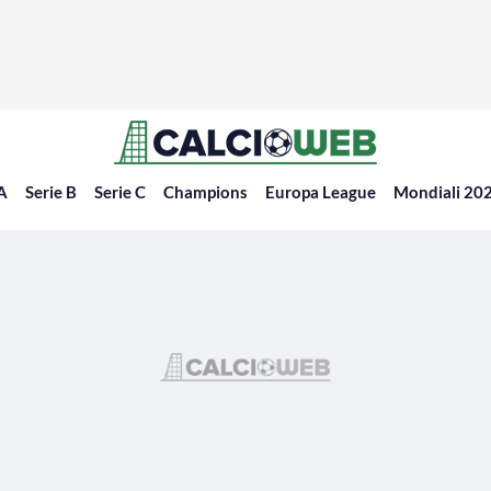
 A
Serie B
Serie C
Champions
Europa League
Mondiali 20