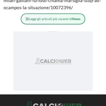
milan-galliani-furioso-chiama-marsiglia-stop-ad-
ocampos-la-situazione/10072396/
Leggi gli articoli più recenti di
News