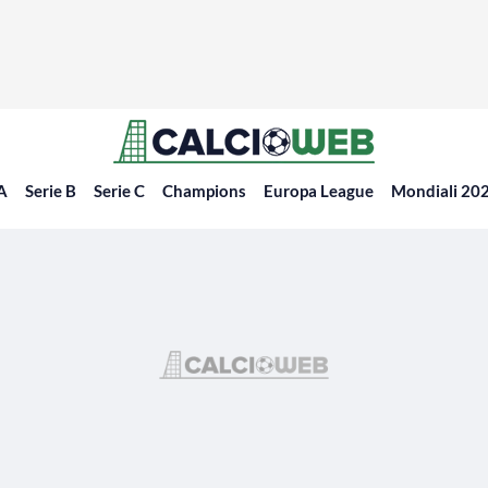
 A
Serie B
Serie C
Champions
Europa League
Mondiali 20