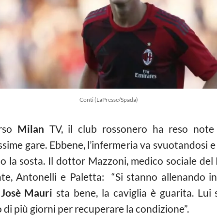
Conti (LaPresse/Spada)
erso
Milan
TV, il club rossonero ha reso note l
ossime gare. Ebbene, l’infermeria va svuotandosi e
 la sosta. Il dottor Mazzoni, medico sociale del 
e, Antonelli e Paletta: “Si stanno allenando in
e
Josè Mauri
sta bene, la caviglia è guarita. Lu
 di più giorni per recuperare la condizione”.