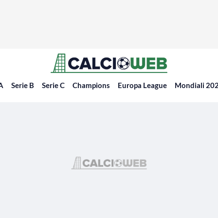
 A
Serie B
Serie C
Champions
Europa League
Mondiali 20