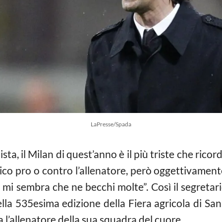
LaPresse/Spada
ta, il Milan di quest’anno è il più triste che rico
i dico pro o contro l’allenatore, però oggettivame
mi sembra che ne becchi molte”. Così il segretar
ella 535esima edizione della Fiera agricola di Sa
 l’allenatore della sua squadra del cuore.