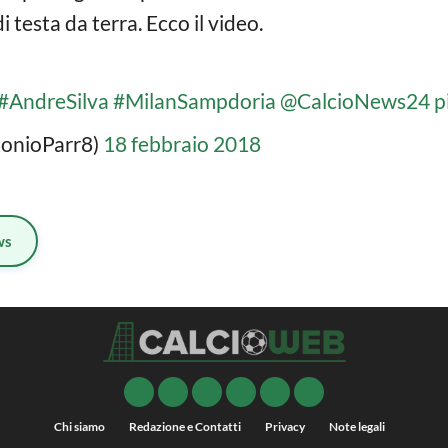
di testa da terra. Ecco il video.
#AndreSilva
#MilanSampdoria
@CalcioNews24
p
tonioParr8)
18 febbraio 2018
ws
Chi siamo
Redazione e Contatti
Privacy
Note legali