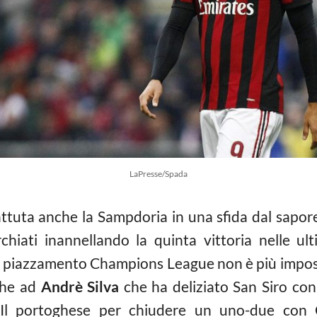
LaPresse/Spada
ttuta anche la Sampdoria in una sfida dal sapor
chiati inannellando la quinta vittoria nelle ult
piazzamento Champions League non è più impossibi
che ad
Andrè Silva
che ha deliziato San Siro con 
. Il portoghese per chiudere un uno-due con 