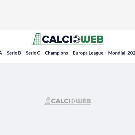
 A
Serie B
Serie C
Champions
Europa League
Mondiali 20