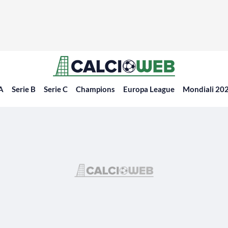
 A
Serie B
Serie C
Champions
Europa League
Mondiali 20