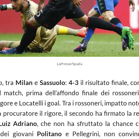
LaPresse/Spada
o, tra
Milan
e
Sassuolo
:
4-3
il risultato finale, 
l match, prima dell’affondo finale dei rossoner
igore e Locatelli i goal. Tra i rossoneri, impatto n
a procuratore il rigore, il secondo ha firmato la 
Luiz Adriano
, che non ha sfruttato la chance c
e dei giovani
Politano
e Pellegrini, non convinc