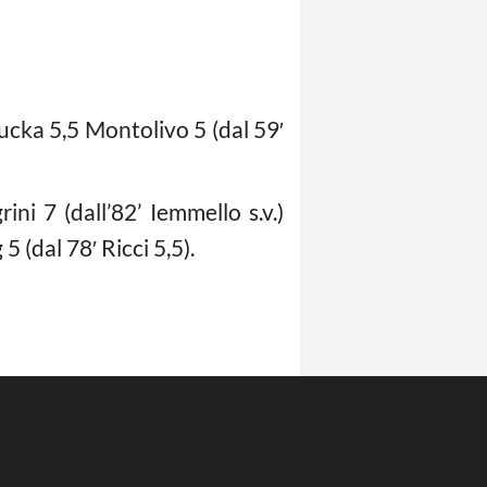
cka 5,5 Montolivo 5 (dal 59′
ni 7 (dall’82’ Iemmello s.v.)
 (dal 78′ Ricci 5,5).