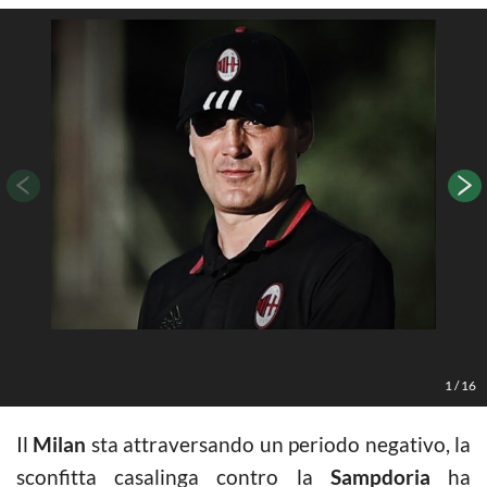
M
1
/
16
Il
Milan
sta attraversando un periodo negativo, la
sconfitta casalinga contro la
Sampdoria
ha