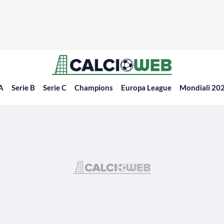
 A
Serie B
Serie C
Champions
Europa League
Mondiali 20