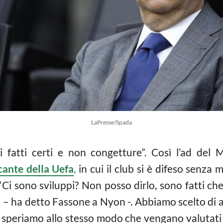
LaPresse/Spada
 fatti certi e non congetture”. Così l’ad del 
cante della Uefa
,
in cui il club si è difeso senza 
“Ci sono sviluppi? Non posso dirlo, sono fatti ch
 – ha detto Fassone a Nyon -. Abbiamo scelto di a
 speriamo allo stesso modo che vengano valutati f