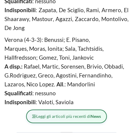
Squalificati
: nessuno
Indisponibili
: Zapata, De Sciglio, Rami, Armero, El
Shaarawy, Mastour, Agazzi, Zaccardo, Montolivo,
De Jong
Verona (4-3-3): Benussi; E. Pisano,
Marques, Moras, Ionita; Sala, Tachtsidis,
Hallfredsson; Gomez, Toni, Jankovic
A disp.:
Rafael, Martic, Sorensen, Brivio, Obbadi,
G.Rodriguez, Greco, Agostini, Fernandinho,
Lazaros, Nico Lopez.
All
.: Mandorlini
Squalificati
: nessuno
Indisponibili
: Valoti, Saviola
Leggi gli articoli più recenti di
News